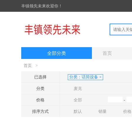
丰镇领先未来欢迎你！
全部分类
首页
首页
>
已选择
分类：
话筒设备
×
分类
麦克
价格
全部
-
排序方式
默认
销量
价格